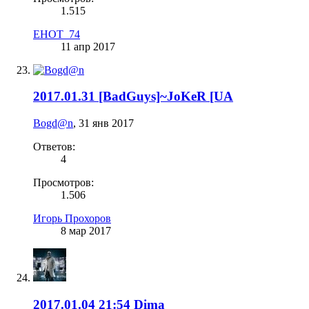
1.515
EHOT_74
11 апр 2017
2017.01.31 [BadGuys]~JoKeR [UA
Bogd@n
,
31 янв 2017
Ответов:
4
Просмотров:
1.506
Игорь Прохоров
8 мар 2017
2017.01.04 21:54 Dima