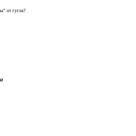
ы" от гугла?
а