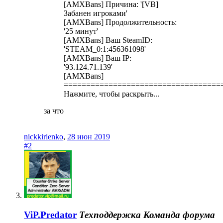
[AMXBans] Причина: '[VB]
Забанен игроками'
[AMXBans] Продолжительность:
'25 минут'
[AMXBans] Ваш SteamID:
'STEAM_0:1:456361098'
[AMXBans] Ваш IP:
'93.124.71.139'
[AMXBans]
===================================
Нажмите, чтобы раскрыть...
за что
nickkirienko
,
28 июн 2019
#2
ViP.Predator
Техподдержка
Команда форума