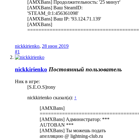
[AMXBans] Продолжительность: '25 минут'
[AMXBans] Ваш SteamID:
'STEAM_0:1:456361098'
[AMXBans] Ваш IP: '93.124.71.139'
[AMXBans]
========================================
nickkirienko
,
28 июн 2019
#1
nickkirienko
Постоянный пользователь
Ник в игре:
[S.E.O.S]rony
nickkirienko сказал(а):
↑
[AMXBans]
===================================
[AMXBans] Администратор: ***
AUTOBAN ***
[AMXBans] Ты можешь подать
апелляцию @ lightning-club.ru