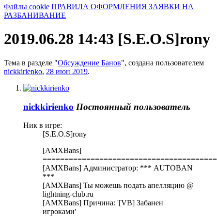
Файлы cookie
ПРАВИЛА ОФОРМЛЕНИЯ ЗАЯВКИ НА
РАЗБАНИВАНИЕ
2019.06.28 14:43 [S.E.O.S]rony
Тема в разделе "
Обсуждение Банов
", создана пользователем
nickkirienko
,
28 июн 2019
.
nickkirienko
Постоянный пользователь
Ник в игре:
[S.E.O.S]rony
[AMXBans]
========================================
[AMXBans] Администратор: *** AUTOBAN
***
[AMXBans] Ты можешь подать апелляцию @
lightning-club.ru
[AMXBans] Причина: '[VB] Забанен
игроками'