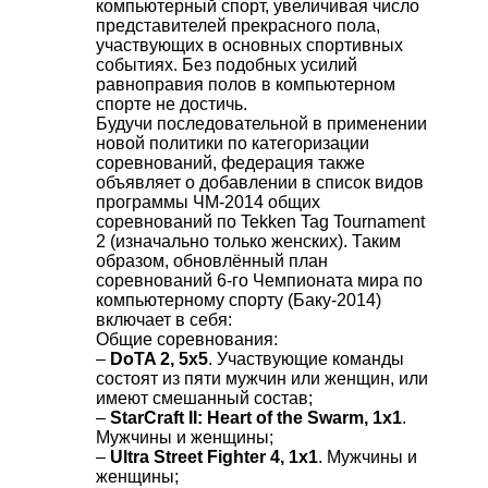
компьютерный спорт, увеличивая число
представителей прекрасного пола,
участвующих в основных спортивных
событиях. Без подобных усилий
равноправия полов в компьютерном
спорте не достичь.
Будучи последовательной в применении
новой политики по категоризации
соревнований, федерация также
объявляет о добавлении в список видов
программы ЧМ-2014 общих
соревнований по Tekken Tag Tournament
2 (изначально только женских). Таким
образом, обновлённый план
соревнований 6-го Чемпионата мира по
компьютерному спорту (Баку-2014)
включает в себя:
Общие соревнования:
–
DoTA 2, 5x5
. Участвующие команды
состоят из пяти мужчин или женщин, или
имеют смешанный состав;
–
StarCraft II: Heart of the Swarm, 1x1
.
Мужчины и женщины;
–
Ultra Street Fighter 4, 1x1
. Мужчины и
женщины;