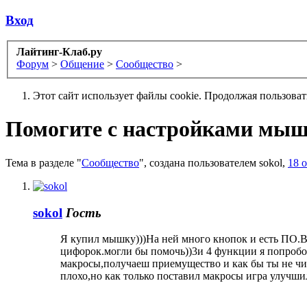
Вход
Лайтинг-Клаб.ру
Форум
>
Общение
>
Сообщество
>
Этот сайт использует файлы cookie. Продолжая пользова
Помогите с настройками мыш
Тема в разделе "
Сообщество
", создана пользователем
sokol
,
18 
sokol
Гость
Я купил мышку)))На ней много кнопок и есть ПО.Вы
цифорок.могли бы помочь))3и 4 функции я попробов
макросы,получаеш приемущество и как бы ты не читр
плохо,но как только поставил макросы игра улучшилас