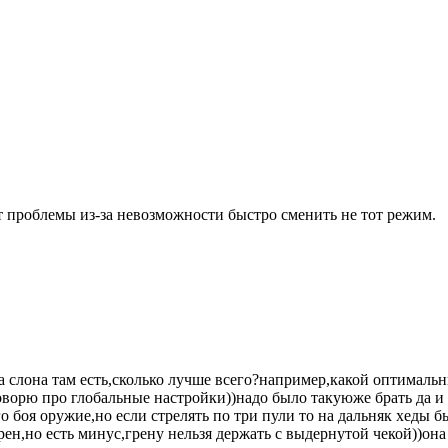
 проблемы из-за невозможности быстро сменить не тот режим.
 на слона там есть,сколько лучше всего?например,какой оптималь
говорю про глобальные настройки))надо было такуюже брать да и 
о боя оружие,но если стрелять по три пули то на дальняк хеды бь
н,но есть минус,грену нельзя держать с выдернутой чекой))она 