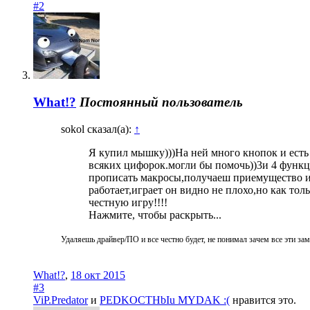
#2
What!?
Постоянный пользователь
sokol сказал(а):
↑
Я купил мышку)))На ней много кнопок и есть
всяких цифорок.могли бы помочь))3и 4 функци
прописать макросы,получаеш приемущество и ка
работает,играет он видно не плохо,но как толь
честную игру!!!!
Нажмите, чтобы раскрыть...
Удаляешь драйвер/ПО и все честно будет, не понимал зачем все эти за
What!?
,
18 окт 2015
#3
ViP.Predator
и
PEDKOCTHbIu MYDAK :(
нравится это.