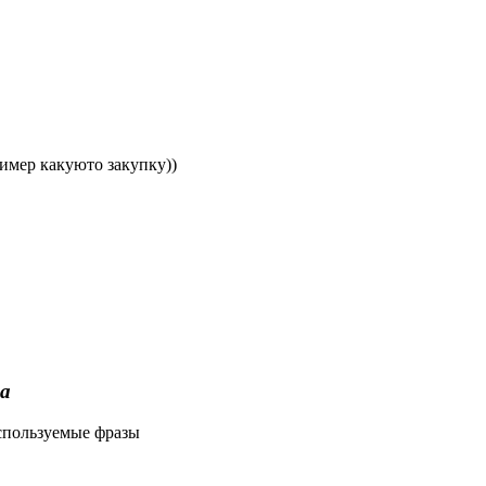
ример какуюто закупку))
а
используемые фразы