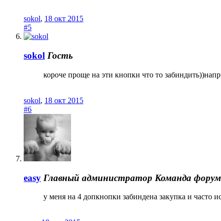
sokol
,
18 окт 2015
#5
sokol
Гость
короче проще на эти кнопки что то забиндить))нап
sokol
,
18 окт 2015
#6
easy
Главный администратор
Команда форум
у меня на 4 допкнопки забиндена закупка и часто 