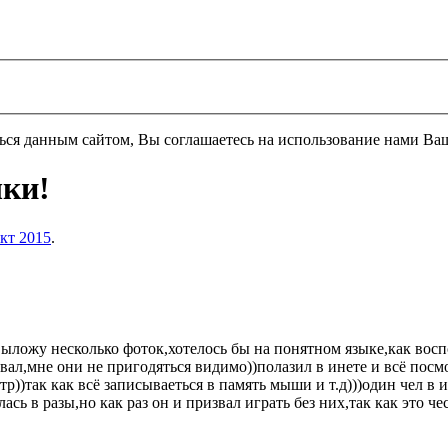
ться данным сайтом, Вы соглашаетесь на использование нами Ва
ки!
окт 2015
.
ложу несколько фоток,хотелось бы на понятном языке,как восп
ал,мне они не пригодяться видимо))полазил в инете и всё посм
))так как всё записываеться в память мыши и т.д)))один чел в ин
ь в разы,но как раз он и призвал играть без них,так как это чест