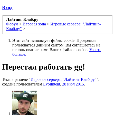
Вход
Лайтинг-Клаб.ру
Форум
>
Игровая зона
>
Игровые сервера: "Лайтинг-
Клаб.ру"
>
Этот сайт использует файлы cookie. Продолжая
пользоваться данным сайтом, Вы соглашаетесь на
использование нами Ваших файлов cookie.
Узнать
больше.
Перестал работать gg!
Тема в разделе "
Игровые сервера: "Лайтинг-Клаб.ру"
",
создана пользователем
EvolIntent
,
28 июл 2015
.