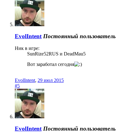
EvolIntent
Постоянный пользователь
Ник в игре:
SunRize52RUS и DeadMau5
Вот заработал сегодня
EvolIntent
,
29 июл 2015
#5
EvolIntent
Постоянный пользователь