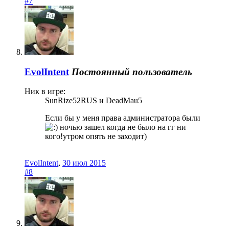
#7
EvolIntent
Постоянный пользователь
Ник в игре:
SunRize52RUS и DeadMau5
Если бы у меня права администратора были
ночью зашел когда не было на гг ни
кого!утром опять не заходит)
EvolIntent
,
30 июл 2015
#8