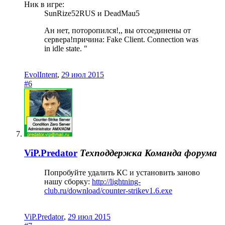
Ник в игре:
SunRize52RUS и DeadMau5
Ан нет, поторопился!,, вы отсоединены от
сервера!причина: Fake Client. Connection was
in idle state. "
EvolIntent
,
29 июл 2015
#6
ViP.Predator
Техподдержка
Команда форума
Попробуйте удалить КС и установить заново
нашу сборку:
http://lightning-
club.ru/download/counter-strikev1.6.exe
ViP.Predator
,
29 июл 2015