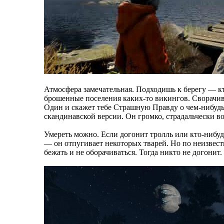
Атмосфера замечательная. Подходишь к берегу — кт
брошенные поселения каких-то викингов. Сворачива
Один и скажет тебе Страшную Правду о чем-нибудь. 
скандинавской версии. Он громко, страдальчески воет
Умереть можно. Если догонит тролль или кто-нибуд
— он отпугивает некоторых тварей. Но по неизвестн
бежать и не оборачиваться. Тогда никто не догонит.