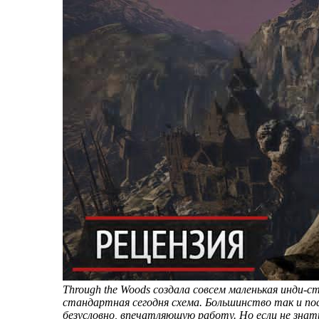
Through
the
Woods
создала совсем маленькая инди-с
стандартная сегодня схема. Большинство так и пос
безусловно, впечатляющую работу. Но если не зна