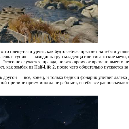
о-то плещется и урчит, как будто сейчас прыгнет на тебя и ута
ешь в тупик — находишь труп младенца или гигантские мечи, во
Этого не случается, правда, но зато время от времени вместо н
, как зомбак из Half-Life 2, после чего обязательно пускается з
ь другой — все, конец, и только бедный фонарик улетает далек
ой причине прием иногда не работает, и тебя все равно съедают