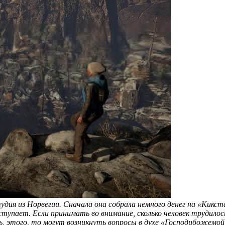
тудия из Норвегии. Сначала она собрала немного денег на «Кик
тупает. Если принимать во внимание, сколько человек трудилось
ть, этого, то могут возникнуть вопросы в духе «Господибожемо