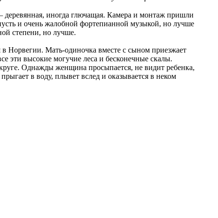
— деревянная, иногда глючащая. Камера и монтаж пришли
 пусть и очень жалобной фортепианной музыкой, но лучше
ной степени, но лучше.
я в Норвегии. Мать-одиночка вместе с сыном приезжает
все эти высокие могучие леса и бесконечные скалы.
о округе. Однажды женщина просыпается, не видит ребенка,
 прыгает в воду, плывет вслед и оказывается в неком