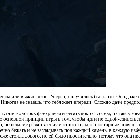
кшеном или выживалкой. Уверен, получилось бы плохо. Она даже
. Никогда не знаешь, что тебя ждет впереди. Сложно даже предпо
угать монстров фонариком и бегать вокруг сосны, пытаясь убеж
о основной принцип игры в том, чтобы идти по одной-единственн
, небольшие разветвления и относительно просторные поляны, но
чно бежать и не заглядывать под каждый камень, в каждую избуш
 тоже стоила дорого, но ей было простительно, потому что она п