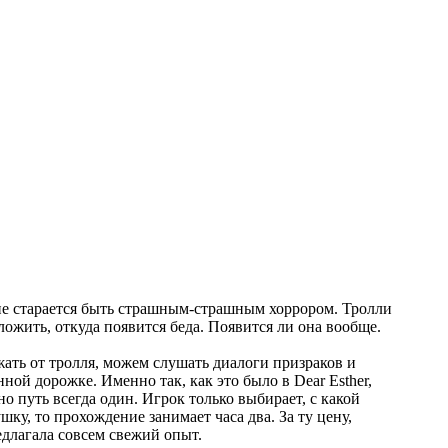
 не старается быть страшным-страшным хоррором. Тролли
ложить, откуда появится беда. Появится ли она вообще.
ать от тролля, можем слушать диалоги призраков и
ой дорожке. Именно так, как это было в Dear Esther,
 путь всегда один. Игрок только выбирает, с какой
ку, то прохождение занимает часа два. За ту цену,
редлагала совсем свежий опыт.