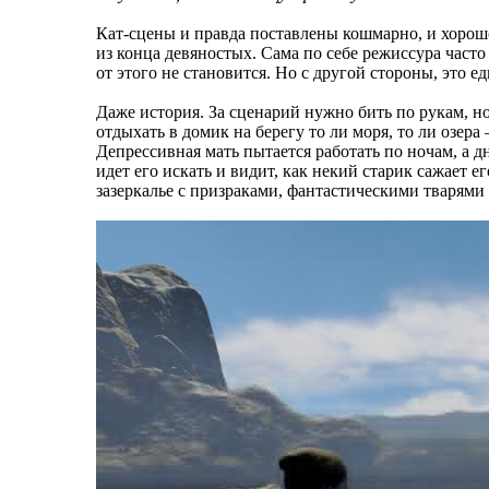
Кат-сцены и правда поставлены кошмарно, и хорош
из конца девяностых. Сама по себе режиссура част
от этого не становится. Но с другой стороны, это е
Даже история. За сценарий нужно бить по рукам, н
отдыхать в домик на берегу то ли моря, то ли озер
Депрессивная мать пытается работать по ночам, а д
идет его искать и видит, как некий старик сажает е
зазеркалье с призраками, фантастическими тварями