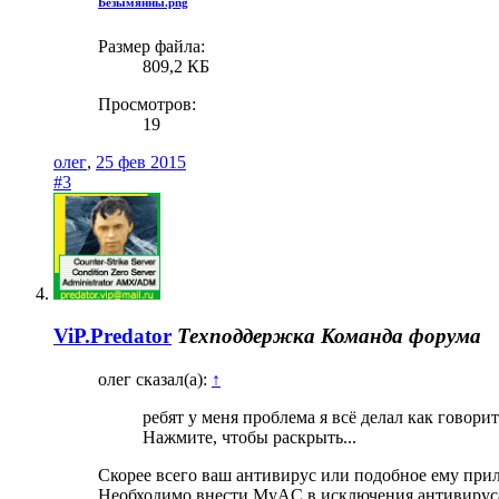
Безымянны.png
Размер файла:
809,2 КБ
Просмотров:
19
олег
,
25 фев 2015
#3
ViP.Predator
Техподдержка
Команда форума
олег сказал(а):
↑
ребят у меня проблема я всё делал как говорит
Нажмите, чтобы раскрыть...
Скорее всего ваш антивирус или подобное ему пр
Необходимо внести MyAC в исключения антивируса и