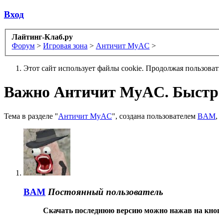
Вход
Лайтинг-Клаб.ру
Форум
>
Игровая зона
>
Античит MyAC
>
Этот сайт использует файлы cookie. Продолжая пользова
Важно
Античит MyAC. Быстрая
Тема в разделе "
Античит MyAC
", создана пользователем
BAM
BAM
Постоянный пользователь
Скачать последнюю версию можно нажав на кно