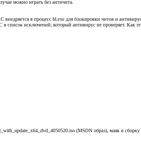
лучае можно играть без античита.
C внедряется в процесс hl.exe для блокировки читов и антивиру
 в список исключений, который антивирус не проверяет. Как это
н
vl_with_update_x64_dvd_4050520.iso (MSDN образ), маяк и сборку