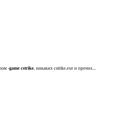
тром
-game cstrike
, никаких cstrike.exe и прочих...