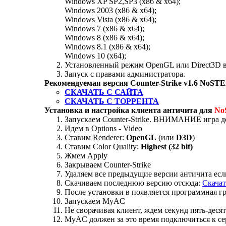
Windows XP SP2,SP3 (x86 & x64);
Windows 2003 (x86 & x64);
Windows Vista (x86 & x64);
Windows 7 (x86 & x64);
Windows 8 (x86 & x64);
Windows 8.1 (x86 & x64);
Windows 10 (x64);
Установленный режим OpenGL или Direct3D в
Запуск с правами администратора.
Рекомендуемая версия Counter-Strike v1.6 NoST
СКАЧАТЬ С САЙТА
СКАЧАТЬ С ТОРРЕНТА
Установка и настройка клиента античита для
No
Запускаем Counter-Strike. ВНИМАНИЕ игра 
Идем в Options - Video
Ставим Renderer:
OpenGL
(или
D3D
)
Ставим Color Quality:
Highest (32 bit)
Жмем Apply
Закрываем Counter-Strike
Удаляем все предыдущие версии античита если
Скачиваем последнюю версию отсюда:
Скача
После установки в появляется программная г
Запускаем MyAC
Не сворачивая клиент, ждем секунд пять-десят
MyAC должен за это время подключиться к се