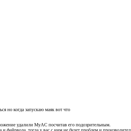
ься но когда запускаю маяк вот что
иложение удалили MyAC посчитав его подозрительным.
 файрвола, тогда у вас с ним не будет проблем и производител