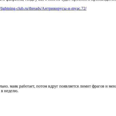
://lightning-club.ru/threads/Антривирусы-и-myac.72/
ально. маяк работает, потом вдруг появляется лимит фрагов и ме
з в неделю.