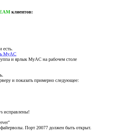
TEAM
клиентов:
 есть.
ть MyAC
руппа и ярлык MyAC на рабочем столе
ь.
рверу и показать примерно следующее:
ws исправлены!
rver"
 файерволы. Порт 20077 должен быть открыт.