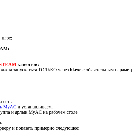
 игре;
EAM:
STEAM
клиентов:
должна запускаться ТОЛЬКО через
hl.exe
с обязательным параме
 есть.
ть MyAC
и устанавливаем.
руппа и ярлык MyAC на рабочем столе
ь.
рверу и показать примерно следующее: