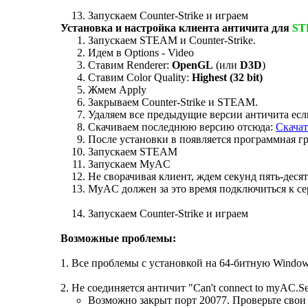
Запускаем Counter-Strike и играем
Установка и настройка клиента античита для
S
Запускаем STEAM и Counter-Strike.
Идем в Options - Video
Ставим Renderer:
OpenGL
(или
D3D
)
Ставим Color Quality:
Highest (32 bit)
Жмем Apply
Закрываем Counter-Strike и STEAM.
Удаляем все предыдущие версии античита если
Скачиваем последнюю версию отсюда:
Скача
После установки в появляется программная г
Запускаем STEAM
Запускаем MyAC
Не сворачивая клиент, ждем секунд пять-десят
MyAC должен за это время подключиться к се
Запускаем Counter-Strike и играем
Возможные проблемы:
1. Все проблемы с установкой на 64-битную Windo
2. Не соединяется античит "Can't connect to myAC.Se
Возможно закрыт порт 20077. Проверьте свои